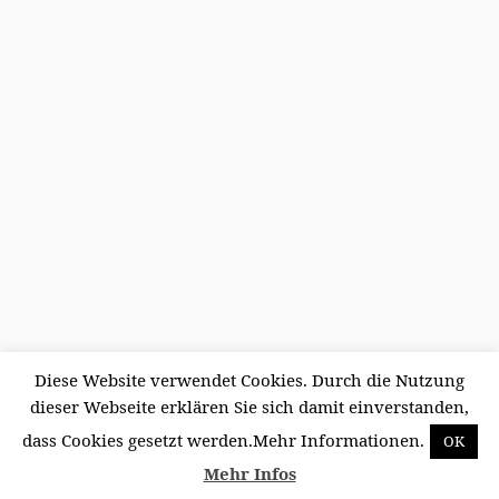
Diese Website verwendet Cookies. Durch die Nutzung
dieser Webseite erklären Sie sich damit einverstanden,
dass Cookies gesetzt werden.Mehr Informationen.
OK
·
© 2024
ME Projektsteuerung + Bauen
·
Powered by
·
Mehr Infos
Entworfen mit dem
Customizr-Theme
·